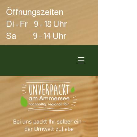
Öffnungszeiten
Di - Fr 9 - 18 Uhr
Sa 9 - 14 Uhr
Bei uns packt Ihr selber ein -
der Umwelt zuliebe